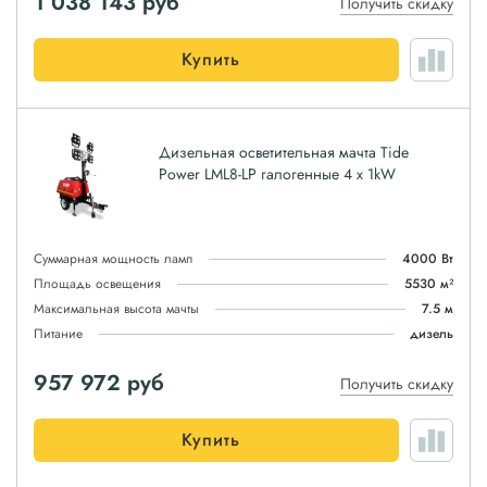
1 038 143
руб
Получить скидку
Купить
Дизельная осветительная мачта Tide
Power LML8-LP галогенные 4 x 1kW
Суммарная мощность ламп
4000 Вт
Площадь освещения
5530 м²
Максимальная высота мачты
7.5 м
Питание
дизель
957 972
руб
Получить скидку
Купить