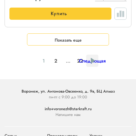
Купить
Показать еще
1
2
...
22
Следующая
Воронеж, ул. Антонова-Овсеенко, д. 9в, БЦ Алмаз
пн-пт с 9:00 до 19:00
info+voronezh@starkraft.ru
Напишите нам
Статьи
Производители
Услуги