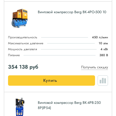
Винтовой компрессор Berg ВК-4РО-500 10
Производительность
450 л/мин
Максимальное давление
10 атм
Мощность двигателя
4 кВт
Питание
380 В
354 138
руб
Получить скидку
Купить
Винтовой компрессор Berg ВК-4РВ-250
8P(IP54)