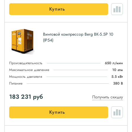
Купить
Винтовой компрессор Berg ВК-5.5Р 10
(IP54)
Производительность
650 л/мин
Максимальное давление
10 атм
Мощность двигателя
5.5 кВт
Питание
380 В
183 231
руб
Получить скидку
Купить