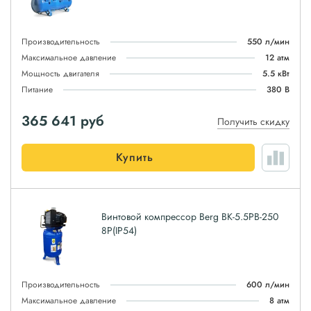
Производительность
550 л/мин
Максимальное давление
12 атм
Мощность двигателя
5.5 кВт
Питание
380 В
365 641
руб
Получить скидку
Купить
Винтовой компрессор Berg ВК-5.5РВ-250
8P(IP54)
Производительность
600 л/мин
Максимальное давление
8 атм