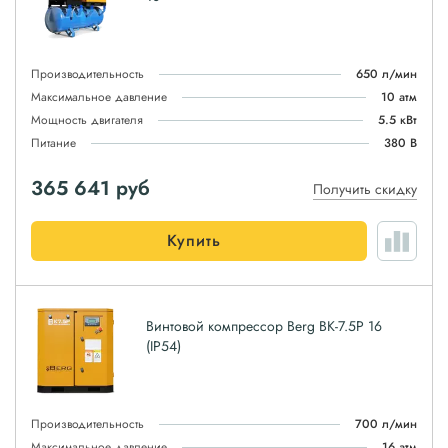
Производительность
650 л/мин
Максимальное давление
10 атм
Мощность двигателя
5.5 кВт
Питание
380 В
365 641
руб
Получить скидку
Купить
Винтовой компрессор Berg ВК-7.5Р 16
(IP54)
Производительность
700 л/мин
Максимальное давление
16 атм