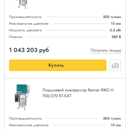
Производительность
500 л/мин
Максимальное давление
15 атм
Мощность двигателя
5.5 кВт
Питание
380 В
1 043 203
руб
Получить скидку
Купить
Поршневой компрессор Renner RIKO H
700/270 ST-S-KT
Производительность
500 л/мин
Максимальное давление
15 атм