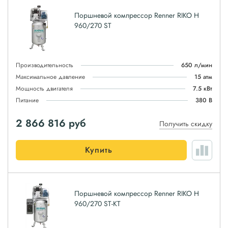
Поршневой компрессор Renner RIKO H
960/270 ST
Производительность
650 л/мин
Максимальное давление
15 атм
Мощность двигателя
7.5 кВт
Питание
380 В
2 866 816
руб
Получить скидку
Купить
Поршневой компрессор Renner RIKO H
960/270 ST-KT