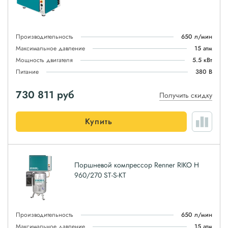
Производительность
650 л/мин
Максимальное давление
15 атм
Мощность двигателя
5.5 кВт
Питание
380 В
730 811
руб
Получить скидку
Купить
Поршневой компрессор Renner RIKO H
960/270 ST-S-KT
Производительность
650 л/мин
Максимальное давление
15 атм