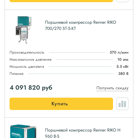
Поршневой компрессор Renner RIKO
700/270 ST-S-KT
Производительность
570 л/мин
Максимальное давление
10 атм
Мощность двигателя
5.5 кВт
Питание
380 В
4 091 820
руб
Получить скидку
Купить
Поршневой компрессор Renner RIKO H
960 B-S