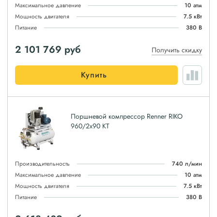
Максимальное давление
10 атм
Мощность двигателя
7.5 кВт
Питание
380 В
2 101 769
руб
Получить скидку
Купить
Поршневой компрессор Renner RIKO
960/2x90 KT
Производительность
740 л/мин
Максимальное давление
10 атм
Мощность двигателя
7.5 кВт
Питание
380 В