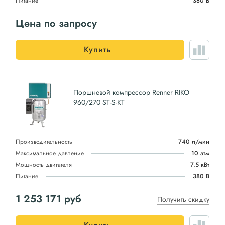
Питание
380 В
Цена по запросу
Купить
Поршневой компрессор Renner RIKO
960/270 ST-S-KT
Производительность
740 л/мин
Максимальное давление
10 атм
Мощность двигателя
7.5 кВт
Питание
380 В
1 253 171
руб
Получить скидку