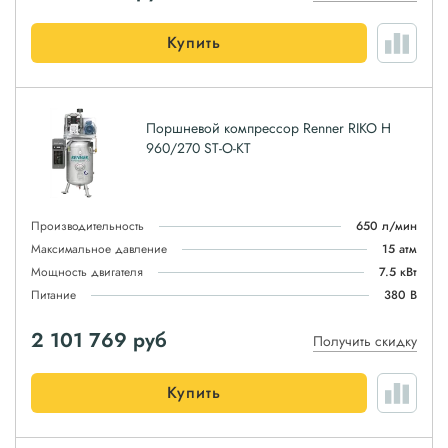
Купить
Поршневой компрессор Renner RIKO H
960/270 ST-O-KT
Производительность
650 л/мин
Максимальное давление
15 атм
Мощность двигателя
7.5 кВт
Питание
380 В
2 101 769
руб
Получить скидку
Купить