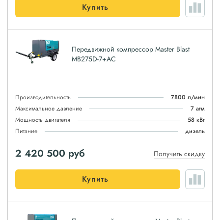
Купить
Передвижной компрессор Master Blast
MB275D-7+АС
Производительность
7800 л/мин
Максимальное давление
7 атм
Мощность двигателя
58 кВт
Питание
дизель
2 420 500
руб
Получить скидку
Купить