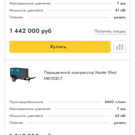
Максимальное давление
7 атм
Мощность двигателя
41 кВт
Питание
дизель
1 442 000
руб
Получить скидку
Купить
Передвижной компрессор Master Blast
MB190D-7
Производительность
5400 л/мин
Максимальное давление
7 атм
Мощность двигателя
45 кВт
Питание
дизель