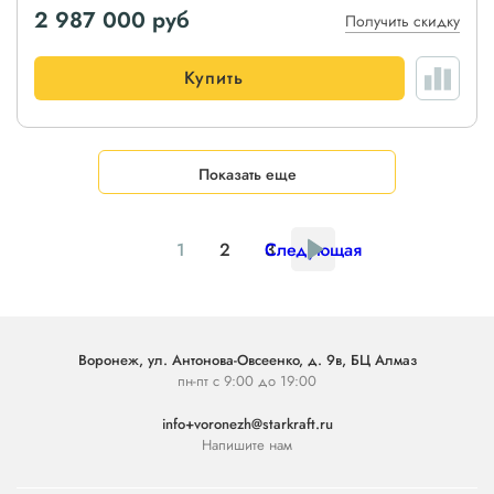
2 987 000
руб
Получить скидку
Купить
Показать еще
1
2
3
Следующая
Воронеж, ул. Антонова-Овсеенко, д. 9в, БЦ Алмаз
пн-пт с 9:00 до 19:00
info+voronezh@starkraft.ru
Напишите нам