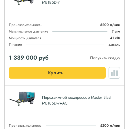
MB185D-7
Производительность
5200 л/мин
Максимальное давление
7 атм
Мощность двигателя
41 кВт
Питание
дизель
1 339 000
руб
Получить скидку
Купить
Передвижной компрессор Master Blast
MB185D-7+АС
Производительность
5200 л/мин