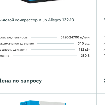
интовой компрессор Alup Allegro 132-10
роизводительность
5420-24700 л/мин
аксимальное давление
5-10 атм
ощность двигателя
132 кВт
итание
380 В
ена по запросу