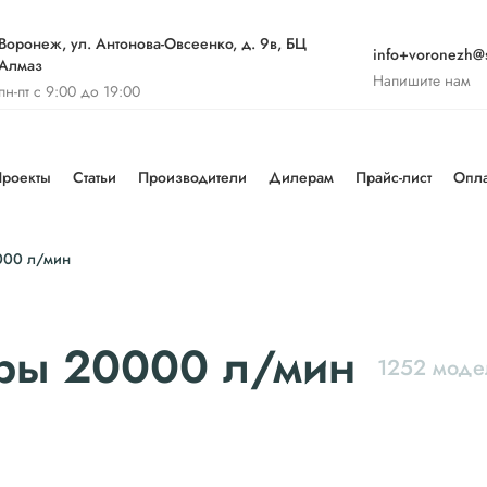
Воронеж, ул. Антонова-Овсеенко, д. 9в, БЦ
info+voronezh@st
Алмаз
Напишите нам
пн-пт с 9:00 до 19:00
роекты
Статьи
Производители
Дилерам
Прайс-лист
Опла
000 л/мин
оры 20000 л/мин
1252 моде