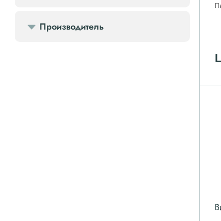
П
Передвижной компрессор
Производитель
Компрессорное оборудование
Ц
Компрессоры доп.
Осветительные мачты
Осушители
Ресиверы
Фильтры
В