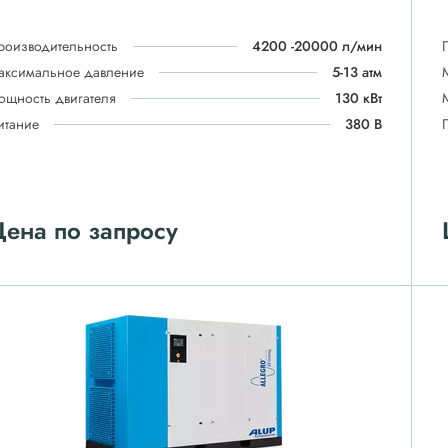
роизводительность
4200 -20000 л/мин
аксимальное давление
5-13 атм
ощность двигателя
130 кВт
итание
380 В
ена по запросу