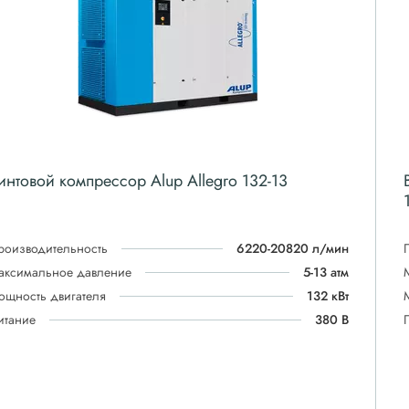
интовой компрессор Alup Allegro 132-13
роизводительность
6220-20820 л/мин
аксимальное давление
5-13 атм
ощность двигателя
132 кВт
итание
380 В