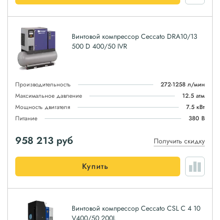
Винтовой компрессор Ceccato DRA10/13
500 D 400/50 IVR
Производительность
272-1258 л/мин
Максимальное давление
12.5 атм
Мощность двигателя
7.5 кВт
Питание
380 В
958 213
руб
Получить скидку
Купить
Винтовой компрессор Ceccato CSL C 4 10
V400/50 200L