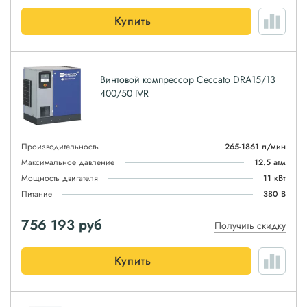
Купить
Винтовой компрессор Ceccato DRA15/13
400/50 IVR
Производительность
265-1861 л/мин
Максимальное давление
12.5 атм
Мощность двигателя
11 кВт
Питание
380 В
756 193
руб
Получить скидку
Купить