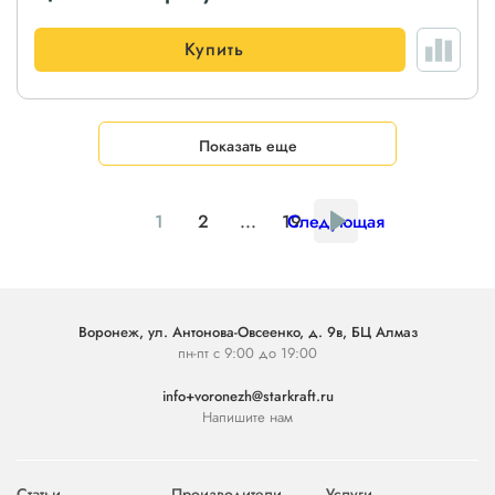
Купить
Показать еще
1
2
...
19
Следующая
Воронеж, ул. Антонова-Овсеенко, д. 9в, БЦ Алмаз
пн-пт с 9:00 до 19:00
info+voronezh@starkraft.ru
Напишите нам
Статьи
Производители
Услуги