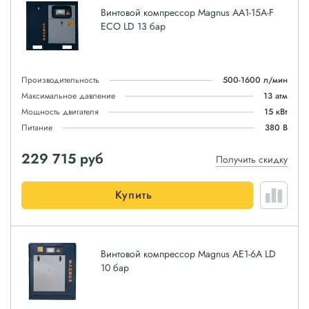
Винтовой компрессор Magnus АА1-15A-F
ЕСО LD 13 бар
Производительность
500-1600 л/мин
Максимальное давление
13 атм
Мощность двигателя
15 кВт
Питание
380 В
229 715
руб
Получить скидку
Купить
Винтовой компрессор Magnus АЕ1-6A LD
10 бар