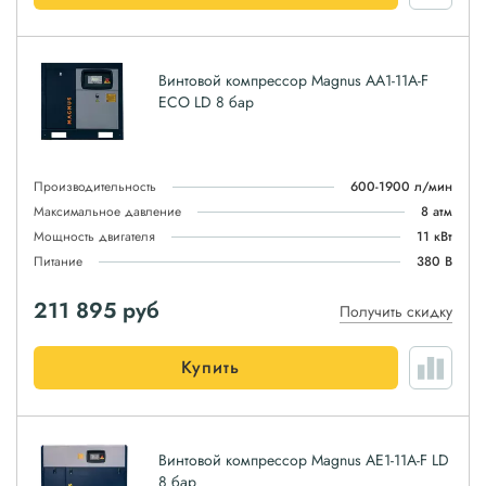
Винтовой компрессор Magnus АА1-11A-F
ЕСО LD 8 бар
Производительность
600-1900 л/мин
Максимальное давление
8 атм
Мощность двигателя
11 кВт
Питание
380 В
211 895
руб
Получить скидку
Купить
Винтовой компрессор Magnus АЕ1-11A-F LD
8 бар