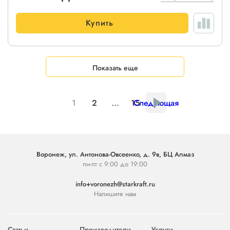
Купить
Показать еще
1
2
...
15
Следующая
Воронеж, ул. Антонова-Овсеенко, д. 9в, БЦ Алмаз
пн-пт с 9:00 до 19:00
info+voronezh@starkraft.ru
Напишите нам
Статьи
Производители
Услуги