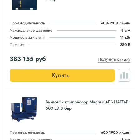
Производительность
600-1900 л/мин
Максимальное давление
8 атм
Мощность двигателя
11 кВт
Питание
380 В
383 155
руб
Получить скидку
Купить
Винтовой компрессор Magnus АЕ1-11ATD-F
500 LD 8 бар
Производительность
600-1900 л/мин
Максимальное давление
8 атм