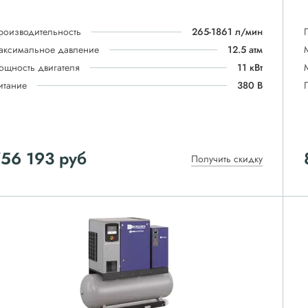
роизводительность
265-1861 л/мин
аксимальное давление
12.5 атм
ощность двигателя
11 кВт
итание
380 В
756 193
руб
Получить скидку