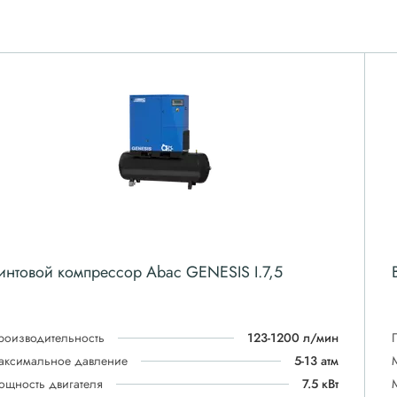
интовой компрессор Abac GENESIS I.7,5
роизводительность
123-1200 л/мин
аксимальное давление
5-13 атм
ощность двигателя
7.5 кВт