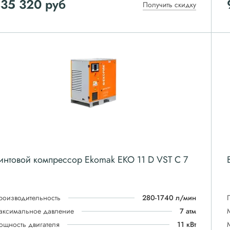
835 320
руб
Получить скидку
интовой компрессор Ekomak EKO 11 D VST C 7
роизводительность
280-1740 л/мин
аксимальное давление
7 атм
ощность двигателя
11 кВт