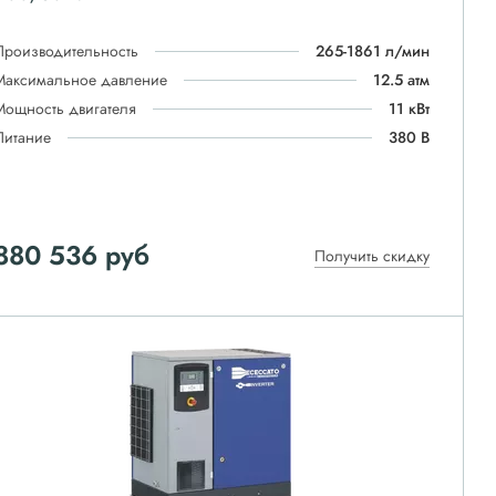
Производительность
265-1861 л/мин
Максимальное давление
12.5 атм
Мощность двигателя
11 кВт
Питание
380 В
880 536
руб
Получить скидку