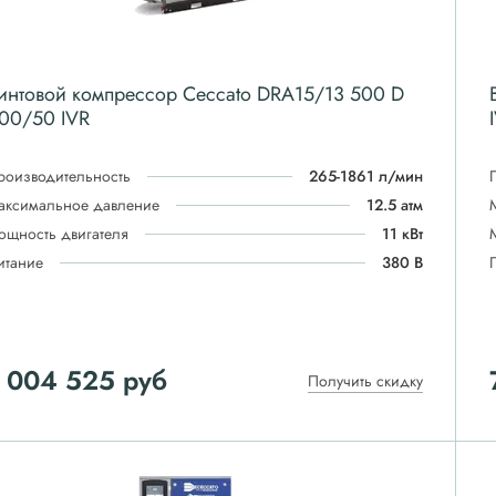
интовой компрессор Ceccato DRA15/13 500 D
00/50 IVR
роизводительность
265-1861 л/мин
аксимальное давление
12.5 атм
ощность двигателя
11 кВт
итание
380 В
 004 525
руб
Получить скидку