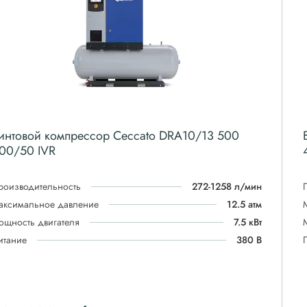
интовой компрессор Ceccato DRA10/13 500
00/50 IVR
роизводительность
272-1258 л/мин
аксимальное давление
12.5 атм
ощность двигателя
7.5 кВт
итание
380 В