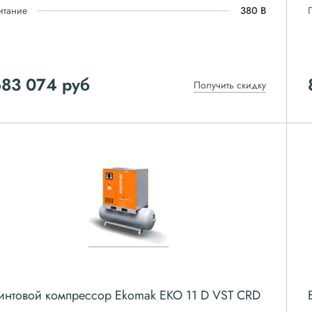
итание
380 В
683 074
руб
Получить скидку
интовой компрессор Ekomak EKO 11 D VST CRD