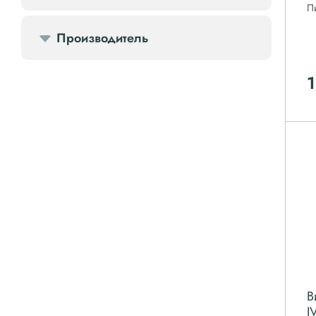
П
Передвижной компрессор
Производитель
Компрессорное оборудование
1
Компрессоры доп.
Осветительные мачты
Осушители
Ресиверы
Фильтры
В
I