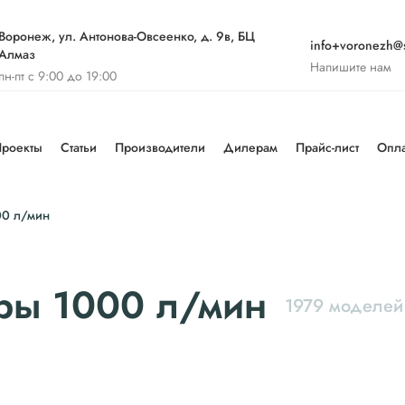
Воронеж, ул. Антонова-Овсеенко, д. 9в, БЦ
info+voronezh@st
Алмаз
Напишите нам
пн-пт с 9:00 до 19:00
роекты
Статьи
Производители
Дилерам
Прайс-лист
Опла
00 л/мин
ры 1000 л/мин
1979 моделей