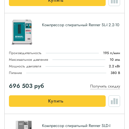
Купить
Компрессор спиральный Renner SL-I 2.2-10
Производительность
195 л/мин
Максимальное давление
10 атм
Мощность двигателя
2.2 кВт
Питание
380 В
696 503
руб
Получить скидку
Купить
Компрессор спиральный Renner SLD-I