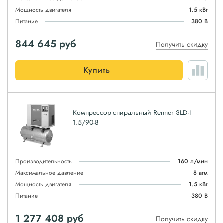
Мощность двигателя
1.5 кВт
Питание
380 В
844 645
руб
Получить скидку
Купить
Компрессор спиральный Renner SLD-I
1.5/90-8
Производительность
160 л/мин
Максимальное давление
8 атм
Мощность двигателя
1.5 кВт
Питание
380 В
1 277 408
руб
Получить скидку