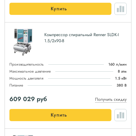
Купить
Компрессор спиральный Renner SLDK-I
1.5/2x90-8
Производительность
160 л/мин
Максимальное давление
8 атм
Мощность двигателя
1.5 кВт
Питание
380 В
609 029
руб
Получить скидку
Купить