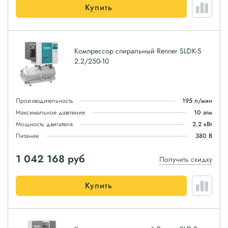
Купить
Компрессор спиральный Renner SLDK-S
2.2/250-10
Производительность
195 л/мин
Максимальное давление
10 атм
Мощность двигателя
2.2 кВт
Питание
380 В
1 042 168
руб
Получить скидку
Купить