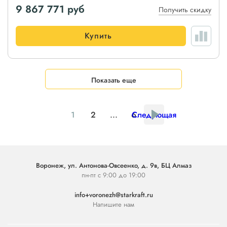
9 867 771
руб
Получить скидку
Купить
Показать еще
1
2
...
6
Следующая
Воронеж, ул. Антонова-Овсеенко, д. 9в, БЦ Алмаз
пн-пт с 9:00 до 19:00
info+voronezh@starkraft.ru
Напишите нам