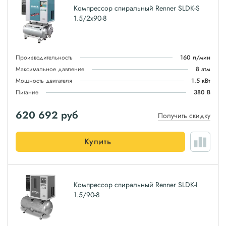
Компрессор спиральный Renner SLDK-S
1.5/2x90-8
Производительность
160 л/мин
Максимальное давление
8 атм
Мощность двигателя
1.5 кВт
Питание
380 В
620 692
руб
Получить скидку
Купить
Компрессор спиральный Renner SLDK-I
1.5/90-8