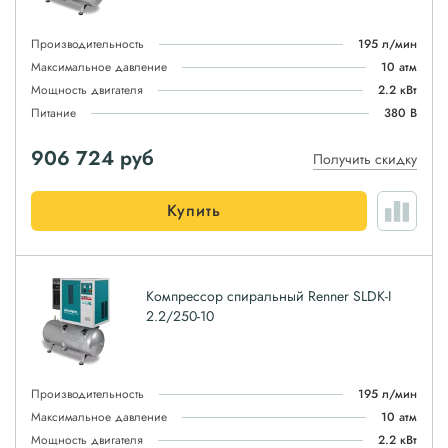
Производительность
195 л/мин
Максимальное давление
10 атм
Мощность двигателя
2.2 кВт
Питание
380 В
906 724
руб
Получить скидку
Купить
Компрессор спиральный Renner SLDK-I
2.2/250-10
Производительность
195 л/мин
Максимальное давление
10 атм
Мощность двигателя
2.2 кВт