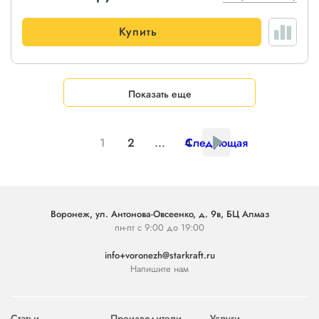
Купить
Показать еще
1
2
...
4
Следующая
Воронеж, ул. Антонова-Овсеенко, д. 9в, БЦ Алмаз
пн-пт с 9:00 до 19:00
info+voronezh@starkraft.ru
Напишите нам
Статьи
Производители
Услуги