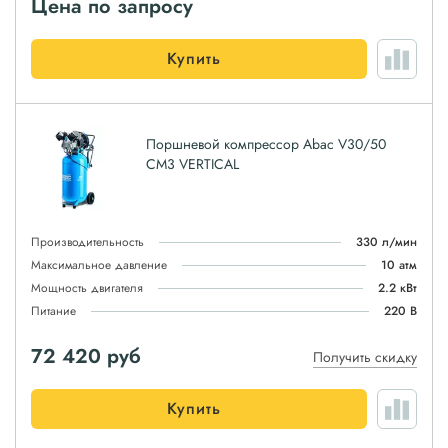
Цена по запросу
Купить
Поршневой компрессор Abac V30/50
CM3 VERTICAL
Производительность
330 л/мин
Максимальное давление
10 атм
Мощность двигателя
2.2 кВт
Питание
220 В
72 420
руб
Получить скидку
Купить