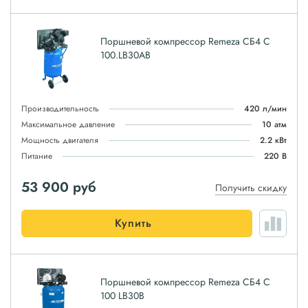
Поршневой компрессор Remeza СБ4 С
100.LB30АВ
Производительность
420 л/мин
Максимальное давление
10 атм
Мощность двигателя
2.2 кВт
Питание
220 В
53 900
руб
Получить скидку
Купить
Поршневой компрессор Remeza СБ4 С
100 LB30B