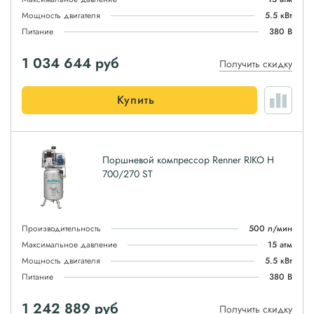
Мощность двигателя
5.5 кВт
Питание
380 В
1 034 644
руб
Получить скидку
Купить
Поршневой компрессор Renner RIKO H
700/270 ST
Производительность
500 л/мин
Максимальное давление
15 атм
Мощность двигателя
5.5 кВт
Питание
380 В
1 242 889
руб
Получить скидку