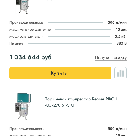
Производительность
500 л/мин
Максимальное давление
15 атм
Мощность двигателя
5.5 кВт
Питание
380 В
1 034 644
руб
Получить скидку
Купить
Поршневой компрессор Renner RIKO H
700/270 ST-S-KT
Производительность
500 л/мин
Максимальное давление
15 атм