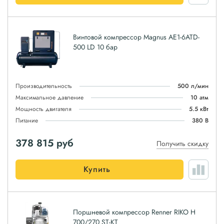
Винтовой компрессор Magnus АЕ1-6ATD-
500 LD 10 бар
Производительность
500 л/мин
Максимальное давление
10 атм
Мощность двигателя
5.5 кВт
Питание
380 В
378 815
руб
Получить скидку
Купить
Поршневой компрессор Renner RIKO H
700/270 ST-KT