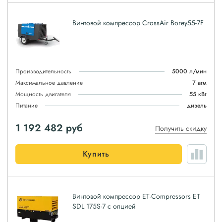
Винтовой компрессор CrossAir Borey55-7F
Производительность
5000 л/мин
Максимальное давление
7 атм
Мощность двигателя
55 кВт
Питание
дизель
1 192 482
руб
Получить скидку
Купить
Винтовой компрессор ET-Compressors ET
SDL 175S-7 с опцией