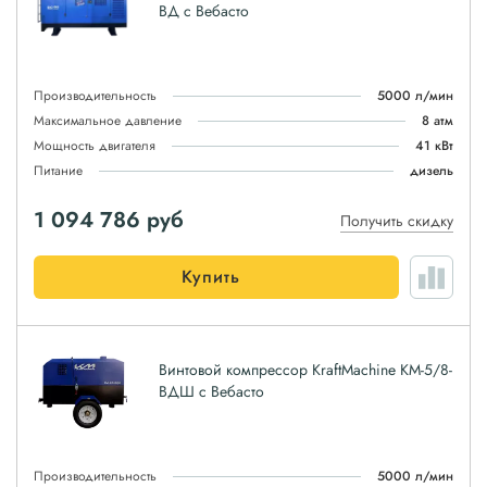
ВД с Вебасто
Производительность
5000 л/мин
Максимальное давление
8 атм
Мощность двигателя
41 кВт
Питание
дизель
1 094 786
руб
Получить скидку
Купить
Винтовой компрессор KraftMachine КМ-5/8-
ВДШ с Вебасто
Производительность
5000 л/мин