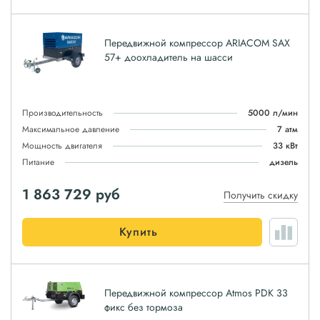
Передвижной компрессор ARIACOM SAX
57+ доохладитель на шасси
Производительность
5000 л/мин
Максимальное давление
7 атм
Мощность двигателя
33 кВт
Питание
дизель
1 863 729
руб
Получить скидку
Купить
Передвижной компрессор Atmos PDK 33
фикс без тормоза