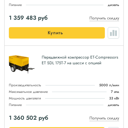
Питание
дизель
1 359 483
руб
Получить скидку
Купить
Передвижной компрессор ET-Compressors
ET SDL 175T-7 на шасси с опцией
Производительность
5000 л/мин
Максимальное давление
7 атм
Мощность двигателя
33 кВт
Питание
дизель
1 360 502
руб
Получить скидку