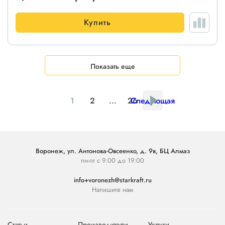
Купить
Показать еще
1
2
...
26
Следующая
Воронеж, ул. Антонова-Овсеенко, д. 9в, БЦ Алмаз
пн-пт с 9:00 до 19:00
info+voronezh@starkraft.ru
Напишите нам
Статьи
Производители
Услуги