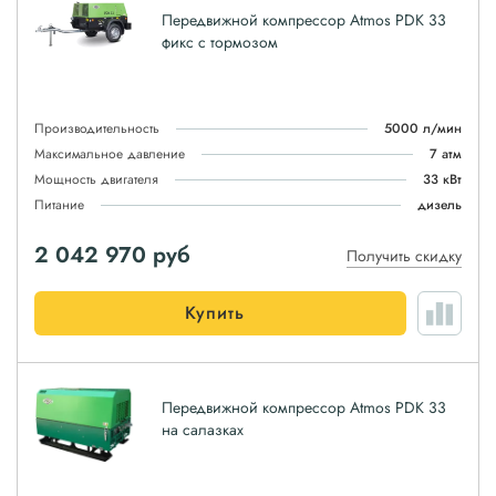
Передвижной компрессор Atmos PDK 33
фикс с тормозом
Производительность
5000 л/мин
Максимальное давление
7 атм
Мощность двигателя
33 кВт
Питание
дизель
2 042 970
руб
Получить скидку
Купить
Передвижной компрессор Atmos PDK 33
на салазках